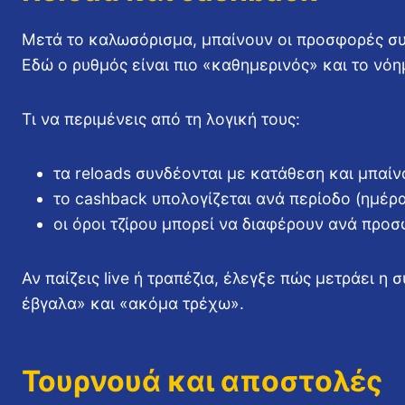
Μετά το καλωσόρισμα, μπαίνουν οι προσφορές συν
Εδώ ο ρυθμός είναι πιο «καθημερινός» και το νόη
Τι να περιμένεις από τη λογική τους:
τα reloads συνδέονται με κατάθεση και μπαίν
το cashback υπολογίζεται ανά περίοδο (ημέρ
οι όροι τζίρου μπορεί να διαφέρουν ανά προσ
Αν παίζεις live ή τραπέζια, έλεγξε πώς μετράει η
έβγαλα» και «ακόμα τρέχω».
Τουρνουά και αποστολές