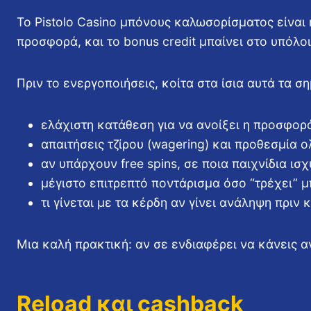
Το Pistolo Casino μπόνους καλωσορίσματος είναι 
προσφορά, και το bonus credit μπαίνει στο υπόλ
Πριν το ενεργοποιήσεις, κοίτα στα ίσια αυτά τα ση
ελάχιστη κατάθεση για να ανοίξει η προσφορ
απαιτήσεις τζίρου (wagering) και προθεσμία
αν υπάρχουν free spins, σε ποια παιχνίδια ισ
μέγιστο επιτρεπτό ποντάρισμα όσο “τρέχει” 
τι γίνεται με τα κέρδη αν γίνει ανάληψη πριν κ
Μια καλή πρακτική: αν σε ενδιαφέρει να κάνεις 
Reload και cashback