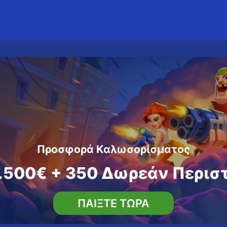
Προσφορά Καλωσορίσματος
.500€ + 350 Δωρεάν Περισ
ΠΑΙΞΤΕ ΤΩΡΑ