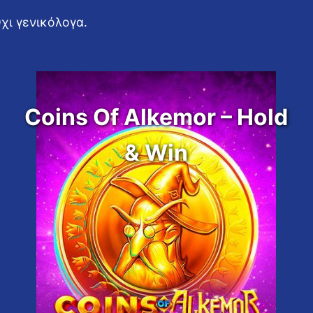
χι γενικόλογα.
Coins Of Alkemor – Hold
& Win