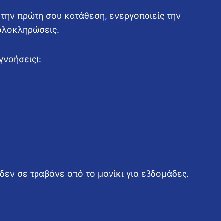
ς την πρώτη σου κατάθεση, ενεργοποιείς την
 ολοκληρώσεις.
γνοήσεις):
δεν σε τραβάνε από το μανίκι για εβδομάδες.