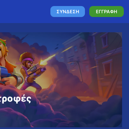
ΣΥΝΔΕΣΗ
ΕΓΓΡΑΦΗ
τροφές