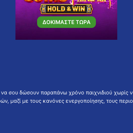
ΔΟΚΙΜΑΣΤΕ ΤΩΡΑ
: να σου δώσουν παραπάνω χρόνο παιχνιδιού χωρίς 
ν, μαζί με τους κανόνες ενεργοποίησης, τους περιορι