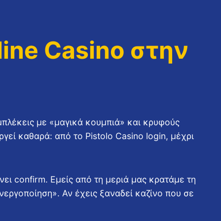
line Casino στην
 μπλέκεις με «μαγικά κουμπιά» και κρυφούς
ργεί καθαρά: από το Pistolo Casino login, μέχρι
νει confirm. Εμείς από τη μεριά μας κρατάμε τη
ενεργοποίηση». Αν έχεις ξαναδεί καζίνο που σε